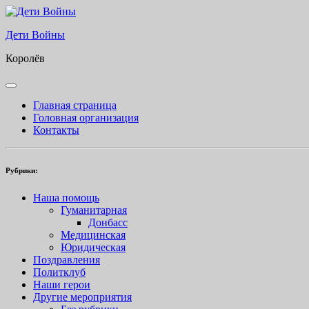
Skip
to
Дети Войны
content
Королёв
Open
Button
Главная страница
Головная организация
Контакты
Рубрики:
Наша помощь
Гуманитарная
Донбасс
Медицинская
Юридическая
Поздравления
Политклуб
Наши герои
Другие мероприятия