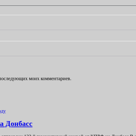
ля последующих моих комментариев.
оду
123-
а Донбасс
й