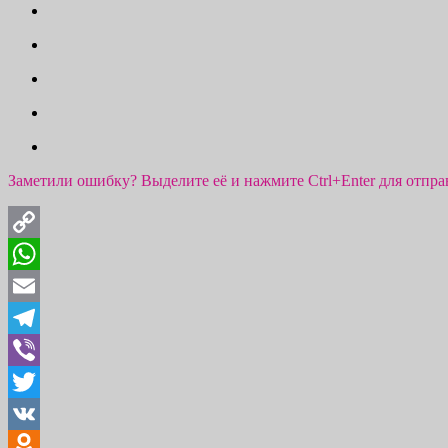
Заметили ошибку? Выделите её и нажмите Ctrl+Enter для отпр
Copy
Link
WhatsApp
Email
Telegram
Viber
Twitter
VK