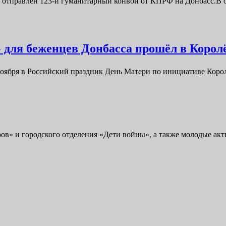
ыл отправлен 123-й гуманитарный конвой от КПРФ на Донбасс.В 
гуманитарный
конвой
от
КПРФ
 для беженцев Донбасса прошёл в Корол
на
27 ноября в Российский праздник День Матери по инициативе Ко
Донбасс
ов» и городского отделения «Дети войны», а также молодые а