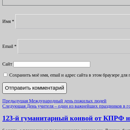
Имя
*
Email
*
Сайт
Сохранить моё имя, email и адрес сайта в этом браузере д
Навигация
Previous
Предыдущая
Международный день пожилых людей
Next
post:
Следующая
День учителя – один из важнейших праздников в г
по
post:
записям
123-й гуманитарный конвой от КПРФ н