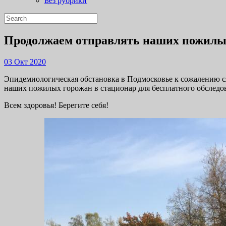
Без рубрики
Close
Search
Button
for:
Продолжаем отправлять наших пожилых 
03
03 Окт 2020
Окт
Эпидемиологическая обстановка в Подмосковье к сожалению 
2020
наших пожилых горожан в стационар для бесплатного обследов
Всем здоровья! Берегите себя!