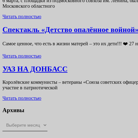
6 марта, с площадки из подмосковного совхоза им. Ленина, б
Московского областного
Читать
Читать полностью
полностью
Спектакль «Детство опалённое войной»
Самое ценное, что есть в жизни матерей – это их дети!!! ❤️ 
Читать
Читать полностью
полностью
УАЗ
УАЗ НА ДОНБАСС
НА
Королёвские коммунисты – ветераны «Союза советских офицер
ДОНБАСС
участие в патриотической
Читать
Читать полностью
полностью
Архивы
Архивы