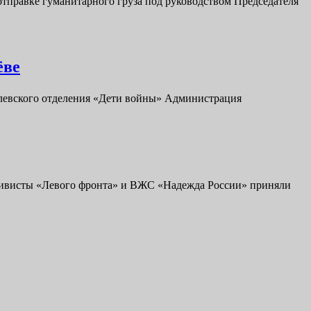
отправке гуманитарного груза под руководством Председателя
Спектакль
ёве
«Детство
ролевского отделения «Дети войны» Администрация
опалённое
войной»
для
беженцев
Донбасса
ктивисты «Левого фронта» и ВЖС «Надежда России» приняли
прошёл
в
Королёве