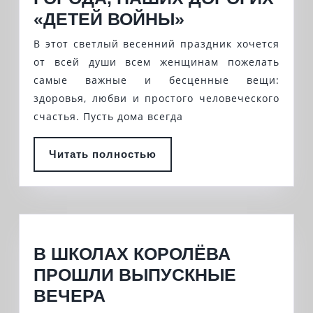
КОРОЛЕВСКО
«ДЕТЕЙ ВОЙНЫ»
ОТДЕЛЕНИЕ
В этот светлый весенний праздник хочется
МОО
от всей души всем женщинам пожелать
ООО
самые важные и бесценные вещи:
здоровья, любви и простого человеческого
«
счастья. Пусть дома всегда
ДЕТИ
ВОЙНЫ»
Читать
Читать полностью
ПОЗДРАВИЛО
полностью
С
МЕЖДУНАРО
ЖЕНСКИМ
ДНЁМ
В ШКОЛАХ КОРОЛЁВА
ЖЕНЩИН
ПРОШЛИ ВЫПУСКНЫЕ
ГОРОДА,
В
ВЕЧЕРА
НАШИХ