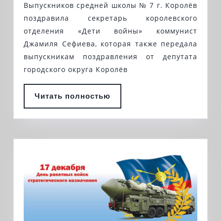
ШКОЛАХ
Выпускников средней школы № 7 г. Королёв
ДОРОГИХ
КОРОЛЁВА
поздравила секретарь королевского
«ДЕТЕЙ
ПРОШЛИ
отделения «Дети войны» коммунист
ВОЙНЫ»
Джамиля Сефиева, которая также передала
ВЫПУСКНЫЕ
выпускникам поздравления от депутата
ВЕЧЕРА
городского округа Королёв
Читать
Читать полностью
полностью