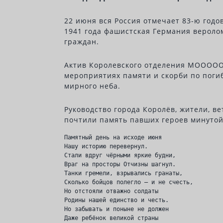
22 июня вся Россия отмечает 83-ю год
1941 года фашистская Германия веролом
граждан.
Актив Королевского отделения МООООО 
мероприятиях памяти и скорби по поги
мирного неба.
Руководство города Королёв, жители, в
почтили память павших героев минутой
Памятный день на исходе июня
Нашу историю перевернул.
Стали вдруг чёрными яркие будни,
Враг на просторы Отчизны шагнул.
Танки гремели, взрывались гранаты,
Сколько бойцов полегло — и не счесть,
Но отстояли отважно солдаты
Родины нашей единство и честь.
Но забывать и поныне не должен
Даже ребёнок великой страны