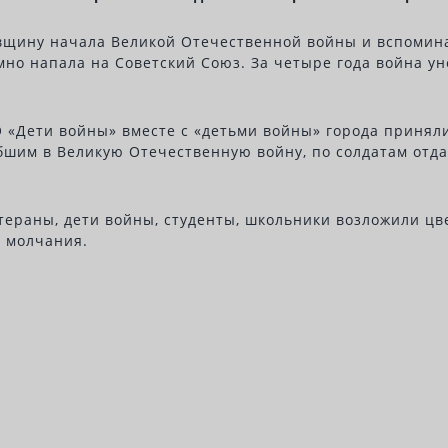
овщину начала Великой Отечественной войны и вспомина
но напала на Советский Союз. За четыре года война ун
«Дети войны» вместе с «детьми войны» города приняли
бшим в Великую Отечественную войну, по солдатам отд
етераны, дети войны, студенты, школьники возложили ц
 молчания.