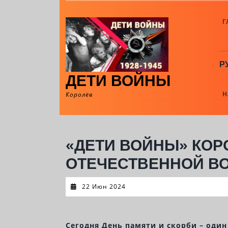
Skip
to
Г
content
Р
ДЕТИ ВОЙНЫ
Н
Королёв
«ДЕТИ ВОЙНЫ» КОР
ОТЕЧЕСТВЕННОЙ В
22
22 Июн 2024
Июн
2024
Сегодня День памяти и скорби – один