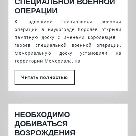
СПЕЦИАЛЬНОЙ ВОЕННОЙ
В
ОПЕРАЦИИ
КОРОЛЁВЕ
К годовщине специальной военной
УВЕКОВЕЧИЛИ
операции в наукограде Королёв открыли
ПАМЯТЬ
памятную доску с именами королёвцев –
героев специальной военной операции.
ГЕРОЕВ,
Мемориальную доску установили на
ПАВШИХ
территории Мемориала, на
В
ХОДЕ
Читать
Читать полностью
СПЕЦИАЛЬНОЙ
полностью
ВОЕННОЙ
ОПЕРАЦИИ
НЕОБХОДИМО
ДОБИВАТЬСЯ
ВОЗРОЖДЕНИЯ