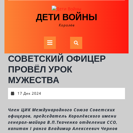
Skip
to
ДЕТИ ВОЙНЫ
content
Королёв
Open
Button
СОВЕТСКИЙ ОФИЦЕР
ПРОВЁЛ УРОК
МУЖЕСТВА
17
17 Дек 2024
Дек
2024
Член ЦИК Международного Союза Советских
офицеров, председатель Королёвского имени
генерал-майора В.П.Ткаченко отделения ССО,
капитан I ранга Владимир Алексеевич Чернов