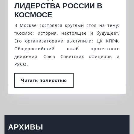
ЛИДЕРСТВА РОССИИ В
НЕОБХОДИМО
КОСМОСЕ
ДОБИВАТЬСЯ
В Москве состоялся круглый стол на тему:
ВОЗРОЖДЕНИЯ
“Космос: история, настоящее и будущее”.
ЛИДЕРСТВА
Его организаторами выступили: ЦК КПРФ,
Общероссийский штаб протестного
РОССИИ
движения, Союз Советских офицеров и
В
РУСО.
КОСМОСЕ
Читать
Читать полностью
полностью
АРХИВЫ