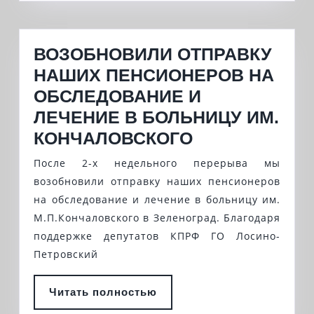
ВОЗОБНОВИЛИ ОТПРАВКУ
НАШИХ ПЕНСИОНЕРОВ НА
ОБСЛЕДОВАНИЕ И
ЛЕЧЕНИЕ В БОЛЬНИЦУ ИМ.
ВОЗОБНОВИ
КОНЧАЛОВСКОГО
ОТПРАВКУ
После 2-х недельного перерыва мы
НАШИХ
возобновили отправку наших пенсионеров
ПЕНСИОНЕР
на обследование и лечение в больницу им.
М.П.Кончаловского в Зеленоград. Благодаря
НА
поддержке депутатов КПРФ ГО Лосино-
ОБСЛЕДОВА
Петровский
И
ЛЕЧЕНИЕ
Читать
Читать полностью
В
полностью