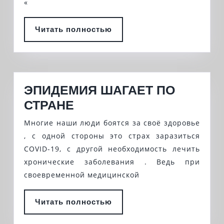
«
ОТПРАВИЛИ
ОЧЕРЕДНОЙ
Читать
Читать полностью
ГУМАНИТАРНЫЙ
полностью
КОНВОЙ
НА
ДОНБАСС
ЭПИДЕМИЯ ШАГАЕТ ПО
ЭПИДЕМИЯ
СТРАНЕ
ШАГАЕТ
Многие наши люди боятся за своё здоровье
ПО
, с одной стороны это страх заразиться
СТРАНЕ
COVID-19, с другой необходимость лечить
хронические заболевания . Ведь при
своевременной медицинской
Читать
Читать полностью
полностью