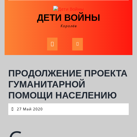
Skip
to
ДЕТИ ВОЙНЫ
content
Королёв
Open
Button
ПРОДОЛЖЕНИЕ ПРОЕКТА
ГУМАНИТАРНОЙ
ПОМОЩИ НАСЕЛЕНИЮ
27
27 Май 2020
Май
2020