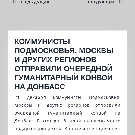
ПРЕДЫДУЩАЯ
СЛЕДУЮЩАЯ
ЗАПИСЯМ
Previous
Next
post:
post:
КОММУНИСТЫ
ПОДМОСКОВЬЯ, МОСКВЫ
И ДРУГИХ РЕГИОНОВ
ОТПРАВИЛИ ОЧЕРЕДНОЙ
ГУМАНИТАРНЫЙ КОНВОЙ
КОММУНИСТЫ
НА ДОНБАСС
ПОДМОСКОВЬЯ,
21 декабря коммунисты Подмосковья,
МОСКВЫ
Москвы и других регионов отправили
И
очередной гуманитарный конвой на
Донбасс. В этот раз было отправлено много
ДРУГИХ
подарков для детей. Королевское отделение
РЕГИОНОВ