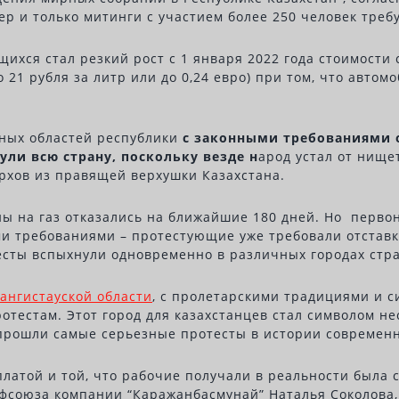
р и только митинги с участием более 250 человек треб
ся стал резкий рост с 1 января 2022 года стоимости сж
до 21 рубля за литр или до 0,24 евро) при том, что авт
дных областей республики
с законными требованиями 
ли всю страну, поскольку везде н
арод устал от нище
архов из правящей верхушки Казахстана.
ны на газ отказались на ближайшие 180 дней. Но перв
 требованиями – протестующие уже требовали отставки
тесты вспыхнули одновременно в различных городах стр
ангистауской области
, с пролетарскими традициями и
ротестам. Этот город для казахстанцев стал символом н
 прошли самые серьезные протесты в истории современн
латой и той, что рабочие получали в реальности была 
союза компании “Каражанбасмунай” Наталья Соколова, 