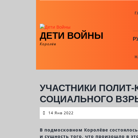
Skip
to
Г
content
ДЕТИ ВОЙНЫ
Р
Королёв
Н
УЧАСТНИКИ ПОЛИТ
СОЦИАЛЬНОГО ВЗРЫ
14
14 Янв 2022
Янв
2022
В подмосковном Королёве состоялось
и сущность того, что произошло в э