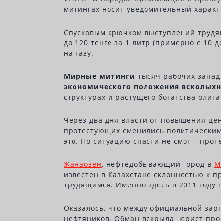
митингах носит уведомительный характе
Спусковым крючком выступлений трудящих
до 120 тенге за 1 литр (примерно с 10 
на газу.
Мирные митинги
тысяч рабочих запа
экономического положения всколыхну
структурах и растущего богатства олиг
Через два дня власти от повышения це
протестующих сменились политическими
это. Но ситуацию спасти не смог – про
Жанаозен
, нефтедобывающий город в
М
известен в Казахстане склонностью к п
трудящимся. Именно здесь в 2011 году
Оказалось, что между официальной зарп
нефтяников. Обман вскрыла юрист проф