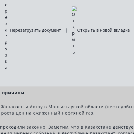
Перезагрузить документ
|
Открыть в новой вкладке
о причины
 Жанаозен и Актау в Мангистауской области (нефтедобы
 роста цен на сжиженный нефтяной газ.
оходили законно. Заметим, что в Казахстане действует 
дения мирных собраний в Республике Казахстан”, согла