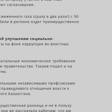
уют согласования.
иженного газа (сразу в два раза!) с 50
омобили в регионе ездят преимущественно
об улучшении социально-
ты на фоне коррупции во властных
оначальные экономические требования
 правительства. Токаев пошел и на
аны.
 сильными независимыми профсоюзами
есправедливого отношения власти к
ого Казахстана.
существенная разница и не в пользу
она же рассказала рабочим, что им