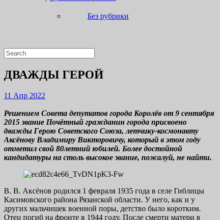
Без рубрики
Close
Search
Button
for:
ДВАЖДЫ ГЕРОЙ
11
11 Апр 2022
Апр
2022
Решением Совета депутатов города Королёв от 9 сентября
2015 звание Почётный гражданин города присвоено
дважды Герою Советского Союза, летчику-космонавту
Аксёнову Владимиру Викторовичу, который в этом году
отметил свой 80летний юбилей. Более достойной
кандидатуры на столь высокое звание, пожалуй, не найти.
В. В. Аксёнов родился 1 февраля 1935 года в селе Гиблицы
Касимовского района Рязанской области. У него, как и у
других мальчишек военной поры, детство было коротким.
Отец погиб на фронте в 1944 году. После смерти матери в