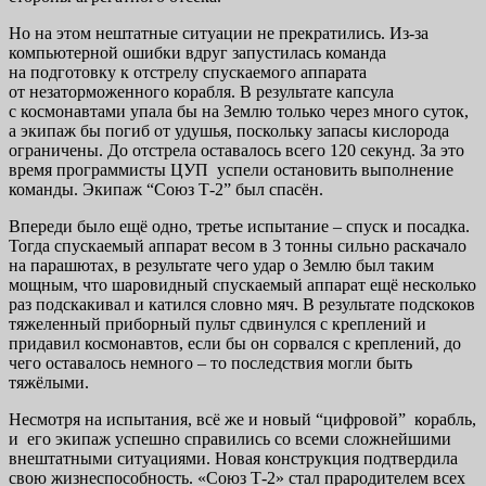
Но на этом нештатные ситуации не прекратились. Из-за
компьютерной ошибки вдруг запустилась команда
на подготовку к отстрелу спускаемого аппарата
от незаторможенного корабля. В результате капсула
с космонавтами упала бы на Землю только через много суток,
а экипаж бы погиб от удушья, поскольку запасы кислорода
ограничены. До отстрела оставалось всего 120 секунд. За это
время программисты ЦУП успели остановить выполнение
команды. Экипаж “Союз Т-2” был спасён.
Впереди было ещё одно, третье испытание – спуск и посадка.
Тогда спускаемый аппарат весом в 3 тонны сильно раскачало
на парашютах, в результате чего удар о Землю был таким
мощным, что шаровидный спускаемый аппарат ещё несколько
раз подскакивал и катился словно мяч. В результате подскоков
тяжеленный приборный пульт сдвинулся с креплений и
придавил космонавтов, если бы он сорвался с креплений, до
чего оставалось немного – то последствия могли быть
тяжёлыми.
Несмотря на испытания, всё же и новый “цифровой” корабль,
и его экипаж успешно справились со всеми сложнейшими
внештатными ситуациями. Новая конструкция подтвердила
свою жизнеспособность. «Союз Т-2» стал прародителем всех