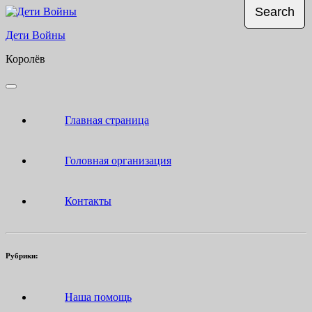
Skip
to
Дети Войны
content
Королёв
Open
Button
Главная страница
Головная организация
Контакты
Рубрики:
Наша помощь