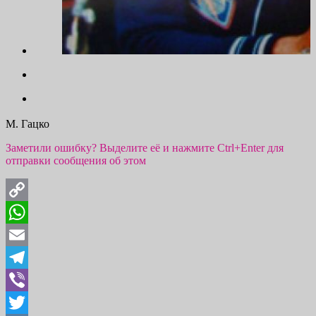
М. Гацко
Заметили ошибку? Выделите её и нажмите Ctrl+Enter для
отправки сообщения об этом
Copy
Link
WhatsApp
Email
Telegram
Viber