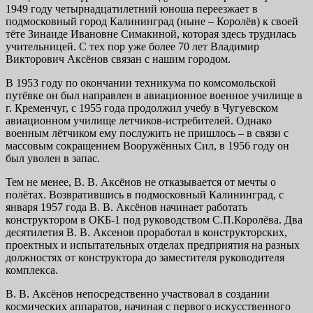
1949 году четырнадцатилетний юноша переезжает в
подмосковный город Калининград (ныне – Королёв) к своей
тёте Зинаиде Ивановне Симакиной, которая здесь трудилась
учительницей. С тех пор уже более 70 лет Владимир
Викторович Аксёнов связан с нашим городом.
В 1953 году по окончании техникума по комсомольской
путёвке он был направлен в авиационное военное училище в
г. Кременчуг, с 1955 года продолжил учебу в Чугуевском
авиационном училище летчиков-истребителей. Однако
военным лётчиком ему послужить не пришлось – в связи с
массовым сокращением Вооружённых Сил, в 1956 году он
был уволен в запас.
Тем не менее, В. В. Аксёнов не отказывается от мечты о
полётах. Возвратившись в подмосковный Калининград, с
января 1957 года В. В. Аксёнов начинает работать
конструктором в ОКБ-1 под руководством С.П.Королёва. Два
десятилетия В. В. Аксенов проработал в конструкторских,
проектных и испытательных отделах предприятия на разных
должностях от конструктора до заместителя руководителя
комплекса.
В. В. Аксёнов непосредственно участвовал в создании
космических аппаратов, начиная с первого искусственного