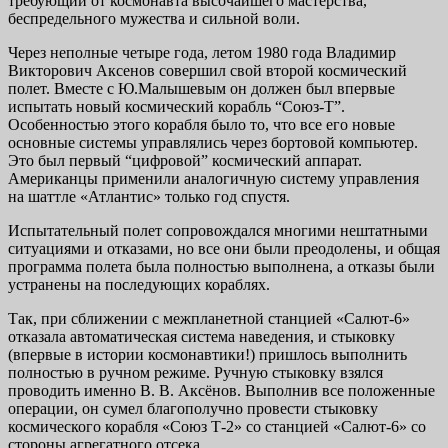
требующий от космонавта высочайшего мастерства,
беспредельного мужества и сильной воли.
Через неполные четыре года, летом 1980 года Владимир
Викторович Аксенов совершил свой второй космический
полет. Вместе с Ю.Малышевым он должен был впервые
испытать новый космический корабль “Союз-Т”.
Особенностью этого корабля было то, что все его новые
основные системы управлялись через бортовой компьютер.
Это был первый “цифровой” космический аппарат.
Американцы применили аналогичную систему управления
на шаттле «Атлантис» только год спустя.
Испытательный полет сопровождался многими нештатными
ситуациями и отказами, но все они были преодолены, и общая
программа полета была полностью выполнена, а отказы были
устранены на последующих кораблях.
Так, при сближении с межпланетной станцией «Салют-6»
отказала автоматическая система наведения, и стыковку
(впервые в истории космонавтики!) пришлось выполнить
полностью в ручном режиме. Ручную стыковку взялся
проводить именно В. В. Аксёнов. Выполнив все положенные
операции, он сумел благополучно провести стыковку
космического корабля «Союз Т-2» со станцией «Салют-6» со
стороны агрегатного отсека.