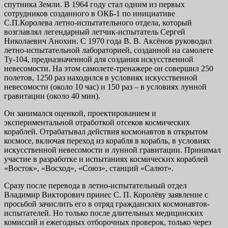
спутника Земли. В 1964 году стал одним из первых
сотрудников созданного в ОКБ-1 по инициативе
С.П.Королева летно-испытательного отдела, который
возглавлял легендарный летчик-испытатель Сергей
Николаевич Анохин. С 1970 года В. В. Аксёнов руководил
летно-испытательной лабораторией, созданной на самолете
Ту-104, предназначенной для создания искусственной
невесомости. На этом самолете-тренажере он совершил 250
полетов, 1250 раз находился в условиях искусственной
невесомости (около 10 час) и 150 раз – в условиях лунной
гравитации (около 40 мин).
Он занимался оценкой, проектированием и
экспериментальной отработкой отсеков космических
кораблей. Отрабатывал действия космонавтов в открытом
космосе, включая переход из корабля в корабль, в условиях
искусственной невесомости и лунной гравитации. Принимал
участие в разработке и испытаниях космических кораблей
«Восток», «Восход», «Союз», станций «Салют».
Сразу после перевода в летно-испытательный отдел
Владимир Викторович принес С. П. Королёву заявление с
просьбой зачислить его в отряд гражданских космонавтов-
испытателей. Но только после длительных медицинских
комиссий и ежегодных отборочных проверок, только через