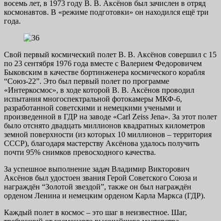
восемь лет, в 1973 году В. В. Аксёнов был зачислен в отряд
космонавтов. В «режиме подготовки» он находился ещё три
года.
Свой первый космический полет В. В. Аксёнов совершил с 15
по 23 сентября 1976 года вместе с Валерием Федоровичем
Быковским в качестве бортинженера космического корабля
“Союз-22”. Это был первый полет по программе
«Интеркосмос», в ходе которой В. В. Аксёнов проводил
испытания многоспектральной фотокамеры МКФ-6,
разработанной советскими и немецкими учеными и
произведенной в ГДР на заводе «Carl Zeiss Jena». За этот полет
было отснято двадцать миллионов квадратных километров
земной поверхности (из которых 10 миллионов – территория
СССР), благодаря мастерству Аксёнова удалось получить
почти 95% снимков превосходного качества.
За успешное выполнение задач Владимир Викторович
Аксёнов был удостоен звания Герой Советского Союза и
награждён “Золотой звездой”, также он был награждён
орденом Ленина и немецким орденом Карла Маркса (ГДР).
Каждый полет в космос – это шаг в неизвестное. Шаг,