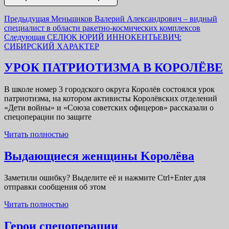
Навигация
Previous
Предыдущая
Меньшиков Валерий Александрович – видный
post:
специалист в области ракетно-космических комплексов
по
Next
Следующая
СЕЛЮК ЮРИЙ ИННОКЕНТЬЕВИЧ:
записям
post:
СИБИРСКИЙ ХАРАКТЕР
УРОК ПАТРИОТИЗМА В КОРОЛЁВЕ
В школе номер 3 городского округа Королёв состоялся урок
патриотизма, на котором активисты Королёвских отделений
«Дети войны» и «Союза советских офицеров» рассказали о
спецоперации по защите
Читать
Читать полностью
полностью
Выда
Выдающиеся женщины Kоролёва
женщ
Заметили ошибку? Выделите её и нажмите Ctrl+Enter для
Kорол
отправки сообщения об этом
Читать
Читать полностью
полностью
Герои
Герои спецоперации