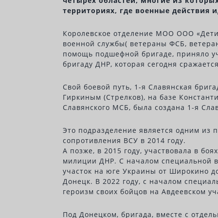
четырёх областей, многие из которы
территориях, где военные действия и
Королевское отделение МОО ООО «Дети
военной службы( ветераны ФСБ, ветеран
помощь подшефной бригаде, приняло уч
бригаду ДНР, которая сегодня сражаетс
Свой боевой путь, 1-я Славянская бриг
Гиркиным (Стрелков), на базе Констант
Славянского МСБ, была создана 1-я Сла
Это подразделение является одним из 
сопротивления ВСУ в 2014 году.
А позже, в 2015 году, участвовала в б
милиции ДНР. С началом специальной в
участок на юге Украины от Широкино д
Донецк. В 2022 году, с началом специа
героизм своих бойцов на Авдеевском уч
Под Донецком, бригада, вместе с отде