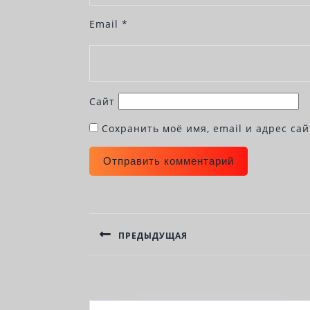
Email
*
Сайт
Сохранить моё имя, email и адрес са
НАВИГАЦИЯ
ПО
ПРЕДЫДУЩАЯ
ЗАПИСЯМ
Previous
post: