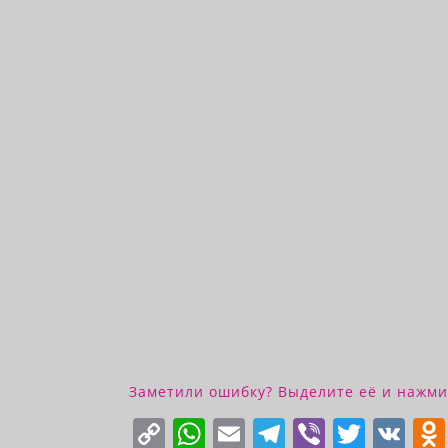
Заметили ошибку? Выделите её и нажмит
C
W
E
T
Vi
T
V