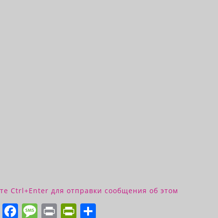
е Ctrl+Enter для отправки сообщения об этом
O
F
M
Pr
Pr
О