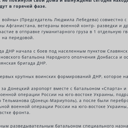
х не покинули свои дома и вынуждены сегодня наход
дут в горячей фазе.
 войны» (Председатель Людмила Лебедева) совместно с
ы Афганистана, ветераны военной контр- разведки и др
астие в отправке гуманитарного груза в 1 отдельную 
я на передовой.
ада ДНР начала с боев под населенным пунктом Славянск 
иновского батальона Народного ополчения Донбасса и ос
вянская бригада ДНР.
первых крупных воинских формирований ДНР, которое н
оях за Донецкий аэропорт вместе с батальоном «Спарта»
оенной операции России на юго-востоке Украины, под
о Тельманова (Донецк-Мариуполь), а после были переб
льной военной операции России на юго-востоке Украины,
астке фронта.
льным разведывательным батальоном специального назна