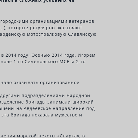
иться в сложных условиях на
 городскими организациями ветеранов
. ), которые регулярно оказывают
гвардейскую мотострелковую Славянскую
в 2014 году. Осенью 2014 года, Игорем
нове 1-го Семёновского МСБ и 2-го
ачало оказывать организованное
 и другими подразделениями Народной
разделение бригады занимали широкий
рошены на Авдеевское направление под
 эта бригада показала мужество и
чения морской пехоты «Спарта», в