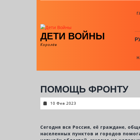
Skip
to
Г
content
ДЕТИ ВОЙНЫ
Р
Королёв
Н
ПОМОЩЬ ФРОНТУ
10
10 Фев 2023
Фев
2023
Сегодня вся Россия, её граждане, об
населенных пунктов и городов помог