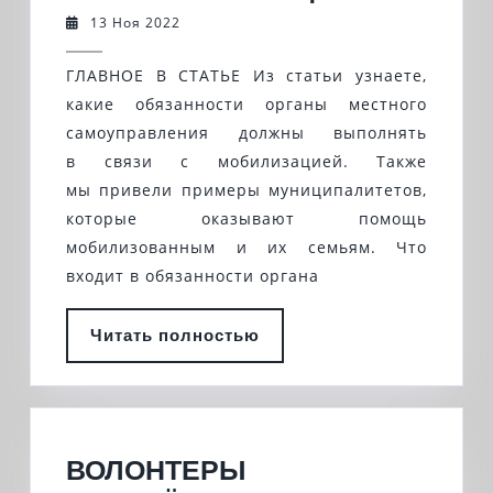
ЧТО
13
13 Ноя 2022
Ноя
ВХОДИТ
2022
ГЛАВНОЕ В СТАТЬЕ Из статьи узнаете,
В
какие обязанности органы местного
ОБЯЗАНН
самоуправления должны выполнять
ОРГАНА
в связи с мобилизацией. Также
МСУ
мы привели примеры муниципалитетов,
И
которые оказывают помощь
КАК
мобилизованным и их семьям. Что
входит в обязанности органа
ПОМОЧЬ
СЕМЬЯМ
Читать
Читать полностью
ВОЕННО
полностью
ВОЛОНТЕРЫ