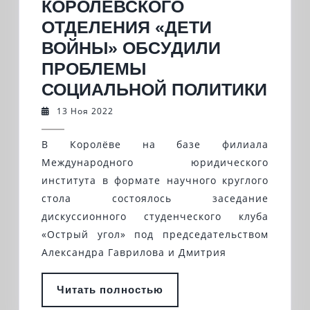
КОРОЛЁВСКОГО
ОТДЕЛЕНИЯ «ДЕТИ
ВОЙНЫ» ОБСУДИЛИ
ПРОБЛЕМЫ
ВОЛ
СОЦИАЛЬНОЙ ПОЛИТИКИ
КОР
13
13 Ноя 2022
Ноя
ОТД
2022
В Королёве на базе филиала
«ДЕ
Международного юридического
ВОЙ
института в формате научного круглого
ОБС
стола состоялось заседание
ПРО
дискуссионного студенческого клуба
СОЦ
«Острый угол» под председательством
ПОЛ
Александра Гаврилова и Дмитрия
Читать
Читать полностью
полностью