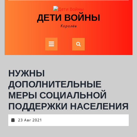
Skip
to
ДЕТИ ВОЙНЫ
content
Королёв
Open
Button
НУЖНЫ
ДОПОЛНИТЕЛЬНЫЕ
МЕРЫ СОЦИАЛЬНОЙ
ПОДДЕРЖКИ НАСЕЛЕНИЯ
23
23 Авг 2021
Авг
2021