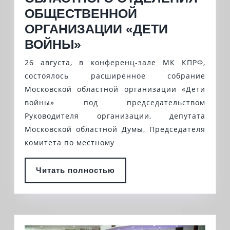
ОБЩЕСТВЕННОЙ
ОРГАНИЗАЦИИ «ДЕТИ
СОСТОЯЛОСЬ
ВОЙНЫ»
РАСШИРЕННОЕ
26 августа, в конференц-зале МК КПРФ,
СОБРАНИЕ
состоялось расширенное собрание
МОСКОВСКОГО
Московской областной организации «Дети
войны» под председательством
ОБЛАСТНОГО
Руководителя организации, депутата
ОТДЕЛЕНИЯ
Московской областной Думы, Председателя
ОБЩЕСТВЕННОЙ
комитета по местному
ОРГАНИЗАЦИИ
«ДЕТИ
Читать
Читать полностью
ВОЙНЫ»
полностью