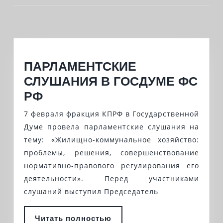
Previous
Next
post:
post:
ПАРЛАМЕНТСКИЕ
СЛУШАНИЯ В ГОСДУМЕ ФС
ПАРЛАМЕНТСКИЕ
РФ
СЛУШАНИЯ
7 февраля фракция КПРФ в Государственной
В
Думе провела парламентские слушания на
ГОСДУМЕ
тему: «Жилищно-коммунальное хозяйство:
проблемы, решения, совершенствование
ФС
нормативно-правового регулирования его
РФ
деятельности». Перед участниками
слушаний выступил Председатель
Читать
Читать полностью