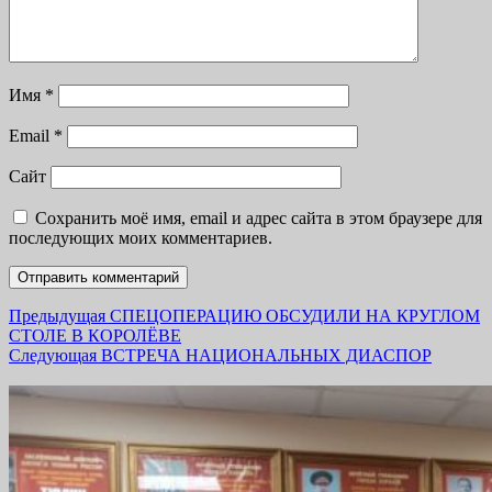
Имя
*
Email
*
Сайт
Сохранить моё имя, email и адрес сайта в этом браузере для
последующих моих комментариев.
Навигация
Previous
Предыдущая
СПЕЦОПЕРАЦИЮ ОБСУДИЛИ НА КРУГЛОМ
post:
СТОЛЕ В КОРОЛЁВЕ
по
Next
Следующая
ВСТРЕЧА НАЦИОНАЛЬНЫХ ДИАСПОР
записям
post: