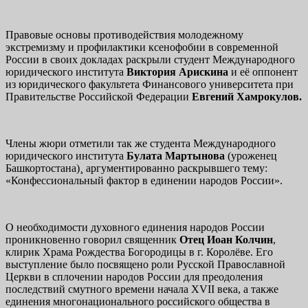
Правовые основы противодействия молодежному
экстремизму и профилактики ксенофобии в современной
России в своих докладах раскрыли студент Международного
юридического института
Виктория Арискина
и её оппонент
из юридического факультета Финансового университета при
Правительстве Российской Федерации
Евгений Хамрокулов.
Члены жюри отметили так же студента Международного
юридического института
Булата Мартынова
(уроженец
Башкортостана)¸ аргументированно раскрывшего тему:
«Конфессиональный фактор в единении народов России».
О необходимости духовного единения народов России
проникновенно говорил священник
Отец Иоан Колчин
,
клирик Храма Рождества Богородицы в г. Королёве. Его
выступление было посвящено роли Русской Православной
Церкви в сплочении народов России для преодоления
последствий смутного времени начала XVII века, а также
единения многонационального российского общества в