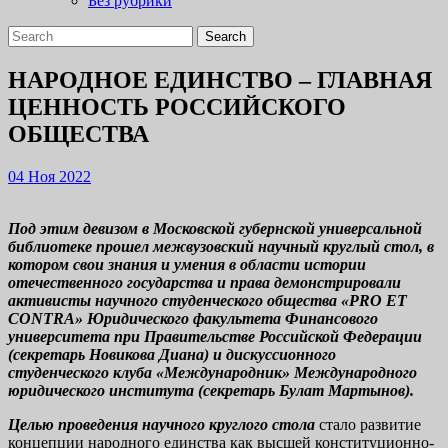
Без рубрики
Close
Search
Button
for:
НАРОДНОЕ ЕДИНСТВО – ГЛАВНАЯ
ЦЕННОСТЬ РОССИЙСКОГО
ОБЩЕСТВА
04
04 Ноя 2022
Ноя
2022
Под этим девизом в Московской губернской универсальной
библиотеке прошел межвузовский научный круглый стол, в
котором свои знания и умения в области истории
отечественного государства и права демонстрировали
активисты научного студенческого общества «PRO ET
CONTRA» Юридического факультета Финансового
университета при Правительстве Российской Федерации
(секретарь Новикова Диана) и дискуссионного
студенческого клуба «Международник» Международного
юридического института (секретарь Булат Мартынов).
Целью проведения научного круглого стола
стало развитие
концепции народного единства как высшей конституционно-