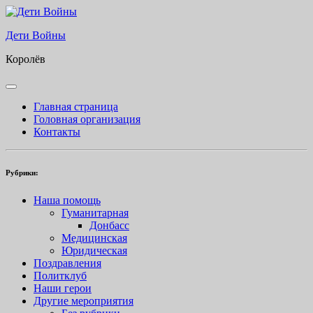
Skip
to
Дети Войны
content
Королёв
Open
Button
Главная страница
Головная организация
Контакты
Рубрики:
Наша помощь
Гуманитарная
Донбасс
Медицинская
Юридическая
Поздравления
Политклуб
Наши герои
Другие мероприятия