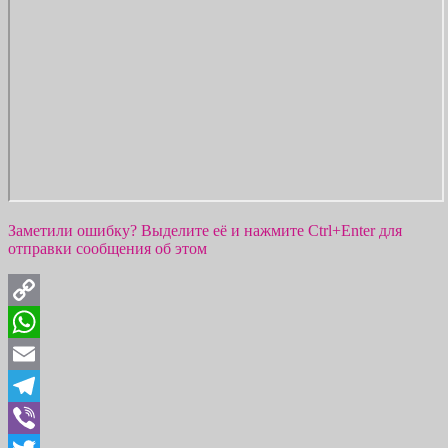
Заметили ошибку? Выделите её и нажмите Ctrl+Enter для
отправки сообщения об этом
Copy
Link
WhatsApp
Email
Telegram