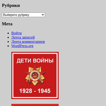
обращение
Рубрики
В.В.
Рубрики
Путину
с
Мета
просьбой
Войти
поддержать
Лента записей
поколение
Лента комментариев
WordPress.org
детей
войны