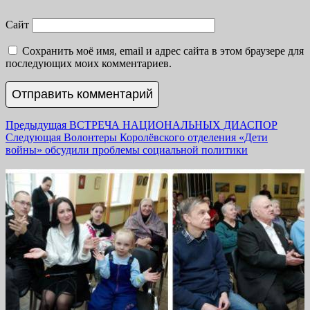
Сайт
Сохранить моё имя, email и адрес сайта в этом браузере для
последующих моих комментариев.
Навигация
Previous
Предыдущая
ВСТРЕЧА НАЦИОНАЛЬНЫХ ДИАСПОР
Next
post:
Следующая
Волонтеры Королёвского отделения «Дети
по
post:
войны» обсудили проблемы социальной политики
записям