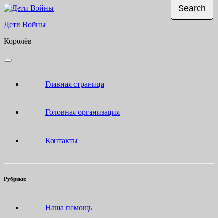
Skip
to
Дети Войны
content
Королёв
Open
Button
Главная страница
Головная организация
Контакты
Рубрики:
Наша помощь