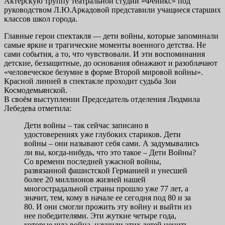
Актерскую труппу театральной студии «Феникс» под
руководством Л.Ю.Аркадовой представили учащиеся старших
классов школ города.
Главные герои спектакля — дети войны, которые запоминали
самые яркие и трагические моменты военного детства. Не
сами события, а то, что чувствовали. И эти воспоминания
детские, беззащитные, до основания обнажают и разоблачают
«человеческое безумие в форме Второй мировой войны».
Красной линией в спектакле проходит судьба Зои
Космодемьянской.
В своём выступлении Председатель отделения Людмила
Лебедева отметила:
Дети войны – так сейчас записано в
удостоверениях уже глубоких стариков. Дети
войны – они называют себя сами. А задумывались
ли вы, когда-нибудь, что это такое – Дети Войны?
Со времени последней ужасной войны,
развязанной фашистской Германией и унесшей
более 20 миллионов жизней нашей
многострадальной страны прошло уже 77 лет, а
значит, тем, кому в начале ее сегодня под 80 и за
80. И они смогли прожить эту войну и выйти из
нее победителями. Эти жуткие четыре года,
которые шла война, научили этих детей ценить