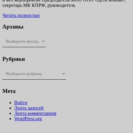
прошло
секретарь МК КПРФ, руководитель
собрание
Читать
региональной
Читать полностью
полностью
организации
Архивы
«Дети
Архивы
войны»
Рубрики
Рубрики
Мета
Войти
Лента записей
Лента комментариев
WordPress.org