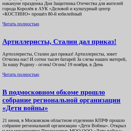
й
накануне праздника Дня Защитника Отечества для жителей
ЮБИЛЕЙНЫЙ
города Королёв в АУК «Деловой и культурный центр
«КОСТИНО» прошёл 80-й юбилейный
ВЫПУСК
Читать
УСТНОГО
Читать полностью
полностью
ЖУРНАЛА
«КОРВЕТ»
Арт
Артиллеристы, Сталин дал приказ!
Ста
Артиллеристы, Сталин дал приказ! Артиллеристы, зовет
дал
Отчизна нас! И сотни тысяч батарей За слезы наших матерей,
прик
За нашу Родину - огонь! Огонь! 19 ноября, в День
Читать
Читать полностью
полностью
В подмосковном обкоме прошло
собрание региональной организации
В
«Дети войны»
подмосковном
21 июня, в Московском областном отделении КПРФ прошло
обкоме
собрание региональной организации «Дети Войны». Открыл
и вел мероприятие Председатель МОО ООО «Дети войны»,