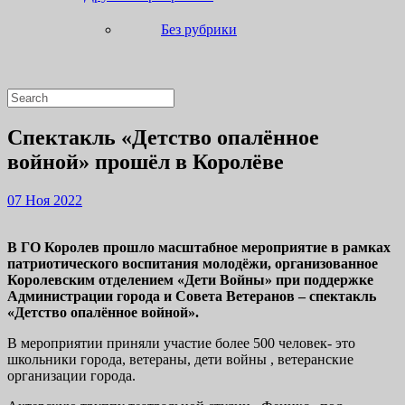
Без рубрики
Close
Search
Button
for:
Спектакль «Детство опалённое
войной» прошёл в Королёве
07
07 Ноя 2022
Ноя
2022
В ГО Королев прошло масштабное мероприятие в рамках
патриотического воспитания молодёжи, организованное
Королевским отделением «Дети Войны» при поддержке
Администрации города и Совета Ветеранов – спектакль
«Детство опалённое войной».
В мероприятии приняли участие более 500 человек- это
школьники города, ветераны, дети войны , ветеранские
организации города.