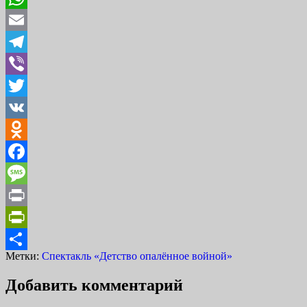
Link
WhatsApp
Email
Telegram
Viber
Twitter
VK
Odnoklassniki
Facebook
Message
Print
PrintFriendly
Метки:
Спектакль «Детство опалённое войной»
Отправить
Добавить комментарий